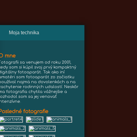
Moja technika
O mne
Fotografii sa venujem od roku 2001,
kedy som si kúpil svoj prvý kompaktný
digitálny fotoaparát. Tak ako iní
amatéri som fotoaparát zo začiatku
používal najmä na dovolenkách a na
zachytenie rodinných udalostí. Neskôr
ma fotografia chytila vážnejšie a
rozhodol som sa jej venovať
intenzívne.
Posledné fotografie