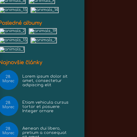
Posledné albumy
Najnovšie články
Lorem ipsum dolor sit
28.
amet, consectetur
Marec
adipiscing elit
Etiam vehicula cursus
28.
tortor et posuere.
Marec
Integer ornare
Aenean dui libero,
28.
pretium a consequat
Marec