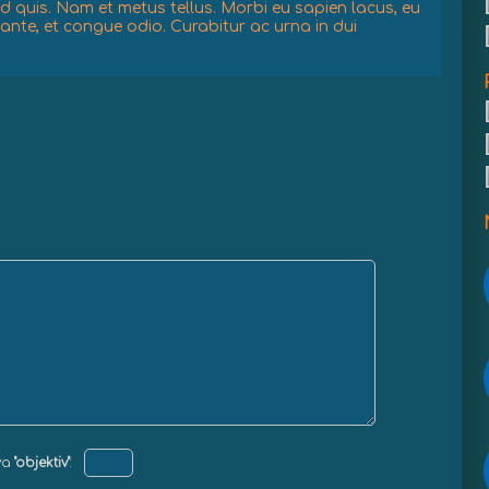
nd quis. Nam et metus tellus. Morbi eu sapien lacus, eu
ante, et congue odio. Curabitur ac urna in dui
va
"objektiv"
: