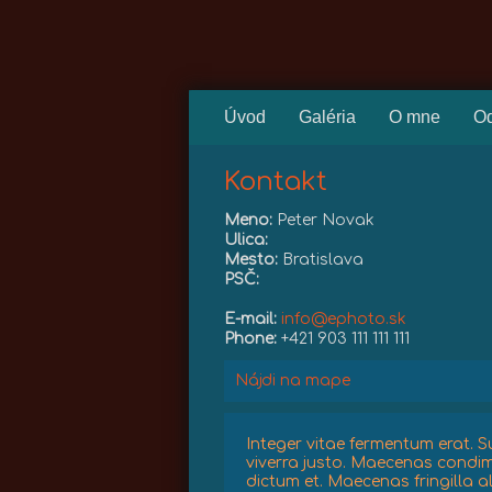
Úvod
Galéria
O mne
O
Kontakt
Meno:
Peter Novak
Ulica:
Mesto:
Bratislava
PSČ:
E-mail:
info@ephoto.sk
Phone:
+421 903 111 111 111
Nájdi na mape
Integer vitae fermentum erat. S
viverra justo. Maecenas condi
dictum et. Maecenas fringilla a