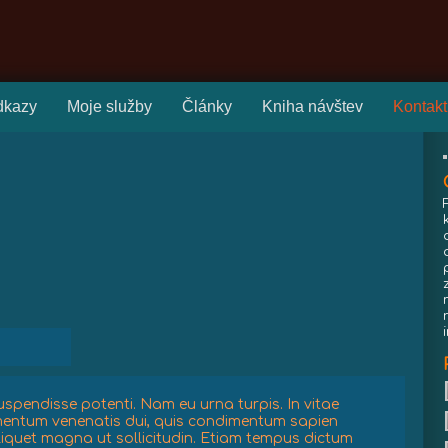
dkazy
Moje služby
Články
Kniha návštev
Kontakt
uspendisse potenti. Nam eu urna turpis. In vitae
mentum venenatis dui, quis condimentum sapien
liquet magna ut sollicitudin. Etiam tempus dictum